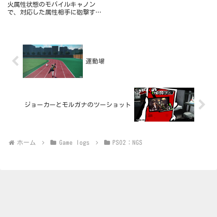
火属性状態のモバイルキャノン
で、対応した属性相手に砲撃する
ことでダメージが入ります。属性
変更アイテムシンボル。ボス部屋
の天井。
運動場
ジョーカーとモルガナのツーショット
ホーム
Game logs
PSO2：NGS