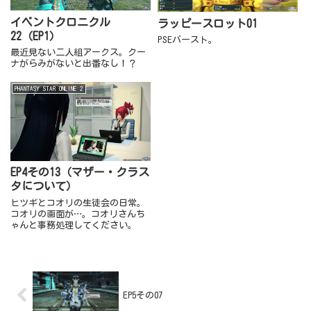
イベントクロニクル
ラッピースロット01
22（EP1）
PSEバースト。
最近見ない二人組アークス。クー
ナがらみがないと出番なし！？
PHANTASY STAR ONLINE 2
EP4その13（マザー・クラス
タについて）
ヒツギとコオリの生徒会の日常。
コオリの画面が…。コオリさんち
ゃんと事務処理してください。
EP5その07