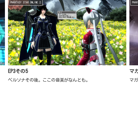
PHANTASY STAR ONLINE 2
PHAN
EP3その5
マ
ペルソナその後。ここの音楽がなんとも。
マ