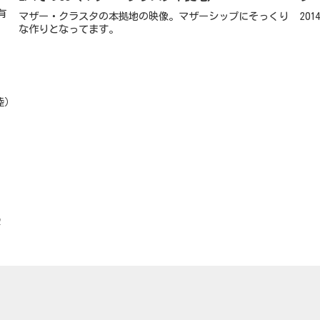
有
マザー・クラスタの本拠地の映像。マザーシップにそっくり
201
な作りとなってます。
陸）
2