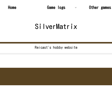
Home
Game logs
Other games
SilverMatrix
Reicast's hobby website