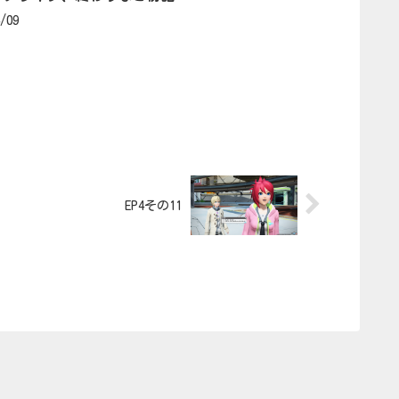
4/09
EP4その11